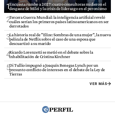
Encuesta rumbo a 2027: cuatro consultoras midieron el
1
desgaste de Milei y la crisis de liderazgo en el peronismo
Tercera Guerra Mundial: la inteligencia artificial reveló
2
cuáles serían los primeros países latinoamericanos en ser
derrotados
La historia real de "Elize: Sombras de una mujer", la nueva
3
película de Netflix sobre el caso de una esposa que
descuartizó a su marido
Ricardo Lorenzetti se metió en el debate sobre la
4
inhabilitación de Cristina Kirchner
Di Tullio impugnó a Joaquín Benegas Lynch por un
5
presunto conflicto de intereses en el debate de la Ley de
Tierras
VER MÁS