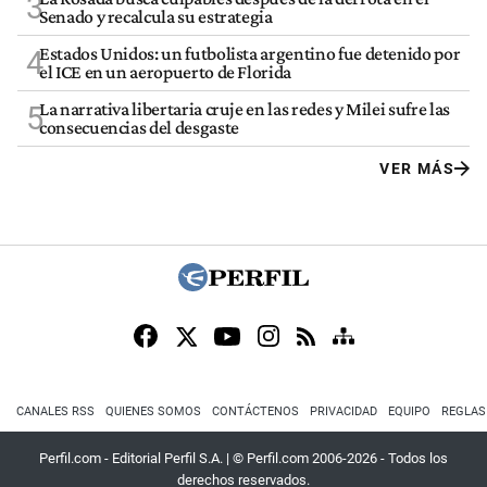
3
Senado y recalcula su estrategia
Estados Unidos: un futbolista argentino fue detenido por
4
el ICE en un aeropuerto de Florida
La narrativa libertaria cruje en las redes y Milei sufre las
5
consecuencias del desgaste
VER MÁS
CANALES RSS
QUIENES SOMOS
CONTÁCTENOS
PRIVACIDAD
EQUIPO
REGLAS
Perfil.com - Editorial Perfil S.A.
| © Perfil.com 2006-2026 - Todos los
derechos reservados.