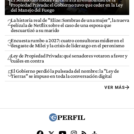
1
Propiedad Privada: el Gobierno tuvo que ceder en la Ley
del Manejo del Fuego
La historia real de "Elize: Sombras de una mujer", la nueva
2
película de Netflix sobre el caso de una esposa que
descuartizó a su marido
Encuesta rumbo a 2027: cuatro consultoras midieron el
3
desgaste de Milei y la crisis de liderazgo en el peronismo
Ley de Propiedad Privada: qué senadores votaron a favor y
4
cuáles en contra
El Gobierno perdió la pulseada del nombre: la "Ley de
5
Tierras" se impuso en toda la conversación digital
VER MÁS