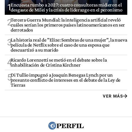
Encuesta rumbo a 2027: cuatro consultoras midieron el
1
desgaste de Milei y la crisis de liderazgo en el peronismo
Tercera Guerra Mundial: la inteligencia artificial reveló
2
cuáles serían los primeros países latinoamericanos en ser
derrotados
La historia real de "Elize: Sombras de una mujer", la nueva
3
película de Netflix sobre el caso de una esposa que
descuartizó a su marido
Ricardo Lorenzetti se metió en el debate sobre la
4
inhabilitación de Cristina Kirchner
Di Tullio impugnó a Joaquín Benegas Lynch por un
5
presunto conflicto de intereses en el debate de la Ley de
Tierras
VER MÁS