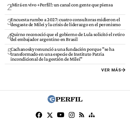
¡Mirá en vivo +Perfil!: un canal con gente que piensa
2
Encuesta rumbo a 2027: cuatro consultoras midieron el
3
desgaste de Milei y la crisis de liderazgo en el peronismo
Quirno reconoció que el gobierno de Lula solicitó el retiro
4
del embajador argentino en Brasil
Cachanosky renunció a una fundación porque "se ha
5
transformado en una especie de Instituto Patria
incondicional de la gestión de Milei"
VER MÁS