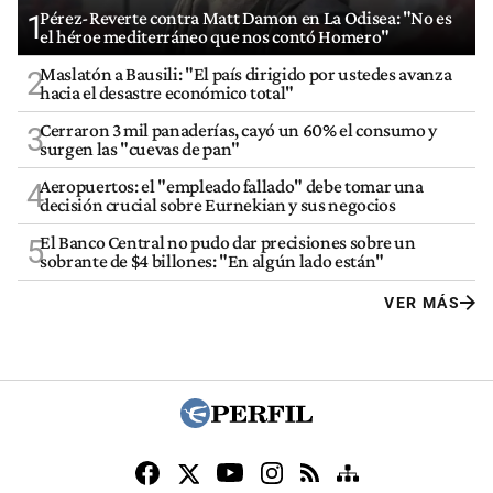
Pérez-Reverte contra Matt Damon en La Odisea: "No es
1
el héroe mediterráneo que nos contó Homero"
Maslatón a Bausili: "El país dirigido por ustedes avanza
2
hacia el desastre económico total"
Cerraron 3 mil panaderías, cayó un 60% el consumo y
3
surgen las "cuevas de pan"
Aeropuertos: el "empleado fallado" debe tomar una
4
decisión crucial sobre Eurnekian y sus negocios
El Banco Central no pudo dar precisiones sobre un
5
sobrante de $4 billones: "En algún lado están"
VER MÁS