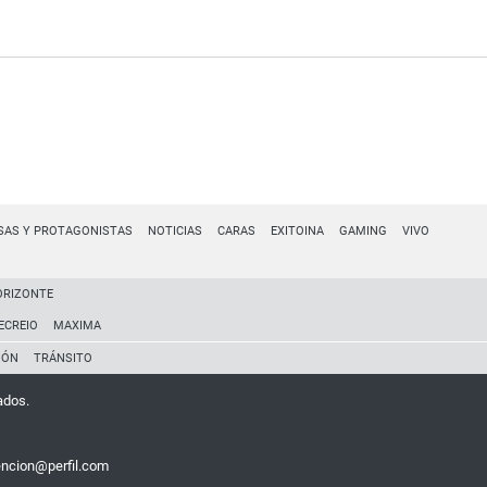
SAS Y PROTAGONISTAS
NOTICIAS
CARAS
EXITOINA
GAMING
VIVO
ORIZONTE
ECREIO
MAXIMA
IÓN
TRÁNSITO
ados.
encion@perfil.com