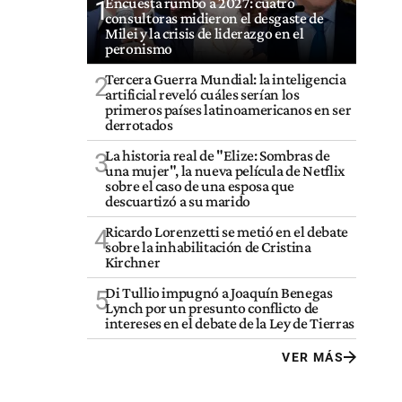
Encuesta rumbo a 2027: cuatro
1
consultoras midieron el desgaste de
Milei y la crisis de liderazgo en el
peronismo
Tercera Guerra Mundial: la inteligencia
2
artificial reveló cuáles serían los
primeros países latinoamericanos en ser
derrotados
La historia real de "Elize: Sombras de
3
una mujer", la nueva película de Netflix
sobre el caso de una esposa que
descuartizó a su marido
Ricardo Lorenzetti se metió en el debate
4
sobre la inhabilitación de Cristina
Kirchner
Di Tullio impugnó a Joaquín Benegas
5
Lynch por un presunto conflicto de
intereses en el debate de la Ley de Tierras
VER MÁS