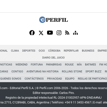
IONAL
CLIMA
DEPORTES
OCIO
CÓRDOBA
REPERFILAR
BUSINESS
EMPRE
DIARIO DEL JUICIO
NOTICIAS
WEEKEND
FORTUNA
PARABRISAS
ROUGE
MÍA
BATIMES
FM H
CARAS
CONTIGO
AVENTURAS NA HISTORIA
ROLLING STONE
SPORT BUZZ
R
QUIENES SOMOS
CONTÁCTENOS
PRIVACIDAD
EQUIPO
REGLAS DE PARTICIPAC
l.com - Editorial Perfil S.A.
| © Perfil.com 2006-2026 - Todos los derechos reserv
Editor responsable: Carlos Piro.
Registro de la propiedad intelectual RL-2024-31002957-APN-DNDA#MJ
rnia 2715
,
C1289ABI
,
CABA, Argentina
| Teléfono:
+54 9 11 3453 4567
| E-mail:
at