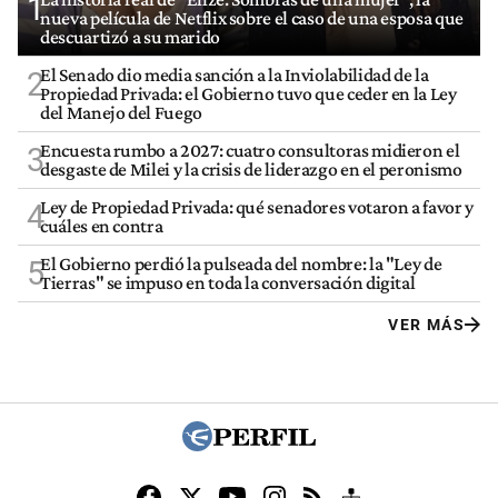
1
nueva película de Netflix sobre el caso de una esposa que
descuartizó a su marido
El Senado dio media sanción a la Inviolabilidad de la
2
Propiedad Privada: el Gobierno tuvo que ceder en la Ley
del Manejo del Fuego
Encuesta rumbo a 2027: cuatro consultoras midieron el
3
desgaste de Milei y la crisis de liderazgo en el peronismo
Ley de Propiedad Privada: qué senadores votaron a favor y
4
cuáles en contra
El Gobierno perdió la pulseada del nombre: la "Ley de
5
Tierras" se impuso en toda la conversación digital
VER MÁS