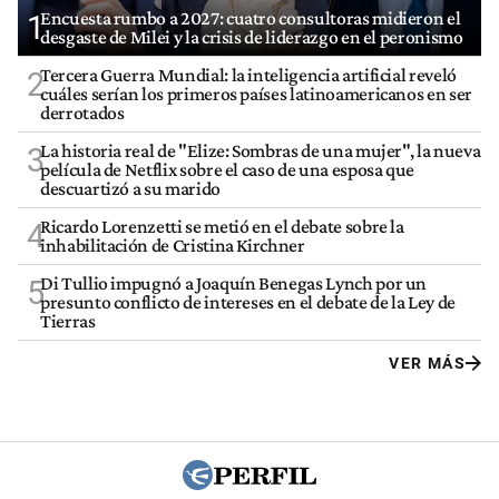
Encuesta rumbo a 2027: cuatro consultoras midieron el
1
desgaste de Milei y la crisis de liderazgo en el peronismo
Tercera Guerra Mundial: la inteligencia artificial reveló
2
cuáles serían los primeros países latinoamericanos en ser
derrotados
La historia real de "Elize: Sombras de una mujer", la nueva
3
película de Netflix sobre el caso de una esposa que
descuartizó a su marido
Ricardo Lorenzetti se metió en el debate sobre la
4
inhabilitación de Cristina Kirchner
Di Tullio impugnó a Joaquín Benegas Lynch por un
5
presunto conflicto de intereses en el debate de la Ley de
Tierras
VER MÁS