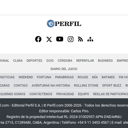
IONAL
CLIMA
DEPORTES
OCIO
CÓRDOBA
REPERFILAR
BUSINESS
EMPRE
DIARIO DEL JUICIO
NOTICIAS
WEEKEND
FORTUNA
PARABRISAS
ROUGE
MÍA
BATIMES
FM H
CARAS
CONTIGO
AVENTURAS NA HISTORIA
ROLLING STONE
SPORT BUZZ
R
QUIENES SOMOS
CONTÁCTENOS
PRIVACIDAD
EQUIPO
REGLAS DE PARTICIPAC
l.com - Editorial Perfil S.A.
| © Perfil.com 2006-2026 - Todos los derechos reserv
Editor responsable: Carlos Piro.
Registro de la propiedad intelectual RL-2024-31002957-APN-DNDA#MJ
rnia 2715
,
C1289ABI
,
CABA, Argentina
| Teléfono:
+54 9 11 3453 4567
| E-mail:
at