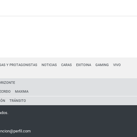
SAS Y PROTAGONISTAS
NOTICIAS
CARAS
EXITOINA
GAMING
VIVO
ORIZONTE
ECREIO
MAXIMA
IÓN
TRÁNSITO
ados.
encion@perfil.com