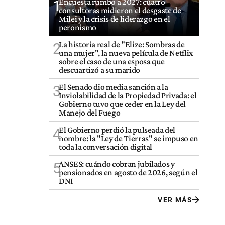
Encuesta rumbo a 2027: cuatro
1
consultoras midieron el desgaste de
Milei y la crisis de liderazgo en el
peronismo
La historia real de "Elize: Sombras de
2
una mujer", la nueva película de Netflix
sobre el caso de una esposa que
descuartizó a su marido
El Senado dio media sanción a la
3
Inviolabilidad de la Propiedad Privada: el
Gobierno tuvo que ceder en la Ley del
Manejo del Fuego
El Gobierno perdió la pulseada del
4
nombre: la "Ley de Tierras" se impuso en
toda la conversación digital
ANSES: cuándo cobran jubilados y
5
pensionados en agosto de 2026, según el
DNI
VER MÁS