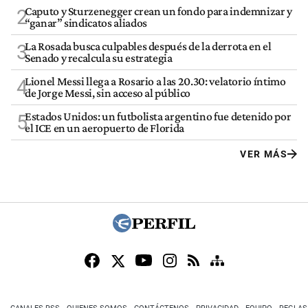
Caputo y Sturzenegger crean un fondo para indemnizar y
2
“ganar” sindicatos aliados
La Rosada busca culpables después de la derrota en el
3
Senado y recalcula su estrategia
Lionel Messi llega a Rosario a las 20.30: velatorio íntimo
4
de Jorge Messi, sin acceso al público
Estados Unidos: un futbolista argentino fue detenido por
5
el ICE en un aeropuerto de Florida
VER MÁS