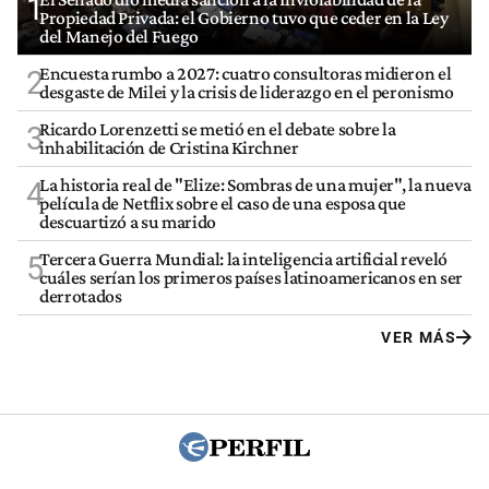
1
Propiedad Privada: el Gobierno tuvo que ceder en la Ley
del Manejo del Fuego
Encuesta rumbo a 2027: cuatro consultoras midieron el
2
desgaste de Milei y la crisis de liderazgo en el peronismo
Ricardo Lorenzetti se metió en el debate sobre la
3
inhabilitación de Cristina Kirchner
La historia real de "Elize: Sombras de una mujer", la nueva
4
película de Netflix sobre el caso de una esposa que
descuartizó a su marido
Tercera Guerra Mundial: la inteligencia artificial reveló
5
cuáles serían los primeros países latinoamericanos en ser
derrotados
VER MÁS