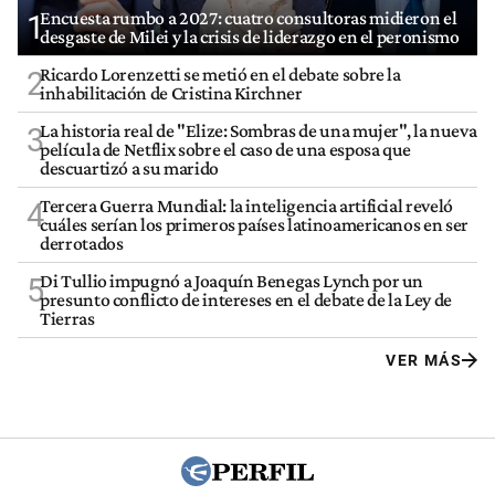
Encuesta rumbo a 2027: cuatro consultoras midieron el
1
desgaste de Milei y la crisis de liderazgo en el peronismo
Ricardo Lorenzetti se metió en el debate sobre la
2
inhabilitación de Cristina Kirchner
La historia real de "Elize: Sombras de una mujer", la nueva
3
película de Netflix sobre el caso de una esposa que
descuartizó a su marido
Tercera Guerra Mundial: la inteligencia artificial reveló
4
cuáles serían los primeros países latinoamericanos en ser
derrotados
Di Tullio impugnó a Joaquín Benegas Lynch por un
5
presunto conflicto de intereses en el debate de la Ley de
Tierras
VER MÁS