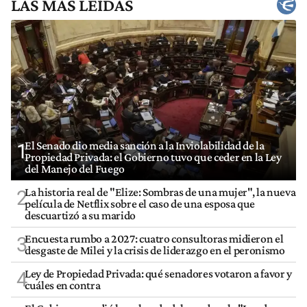
LAS MÁS LEÍDAS
El Senado dio media sanción a la Inviolabilidad de la
1
Propiedad Privada: el Gobierno tuvo que ceder en la Ley
del Manejo del Fuego
La historia real de "Elize: Sombras de una mujer", la nueva
2
película de Netflix sobre el caso de una esposa que
descuartizó a su marido
Encuesta rumbo a 2027: cuatro consultoras midieron el
3
desgaste de Milei y la crisis de liderazgo en el peronismo
Ley de Propiedad Privada: qué senadores votaron a favor y
4
cuáles en contra