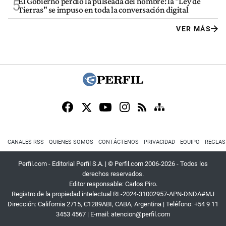
El Gobierno perdió la pulseada del nombre: la "Ley de
5
Tierras" se impuso en toda la conversación digital
VER MÁS
CANALES RSS
QUIENES SOMOS
CONTÁCTENOS
PRIVACIDAD
EQUIPO
REGLAS
Perfil.com - Editorial Perfil S.A.
| © Perfil.com 2006-2026 - Todos los
derechos reservados.
Editor responsable: Carlos Piro.
Registro de la propiedad intelectual RL-2024-31002957-APN-DNDA#MJ
Dirección:
California 2715
,
C1289ABI
,
CABA, Argentina
| Teléfono:
+54 9 11
3453 4567
| E-mail:
atencion@perfil.com