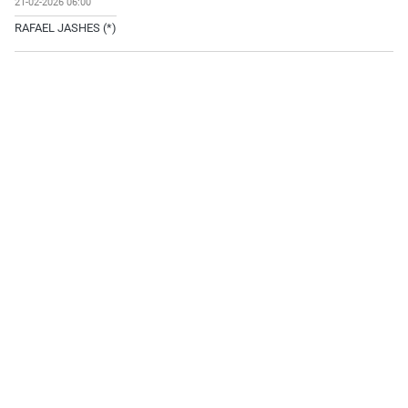
21-02-2026 06:00
RAFAEL JASHES (*)