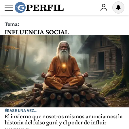
Tema:
INFLUENCIA SOCIAL
ÉRASE UNA VEZ...
El invierno que nosotros mismos anunciamos: la
historia del falso gurú y el poder de influir