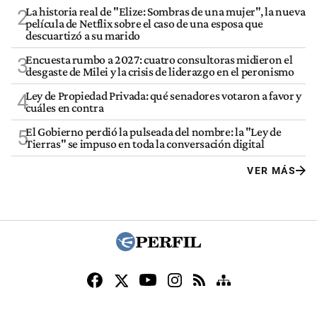
La historia real de "Elize: Sombras de una mujer", la nueva
2
película de Netflix sobre el caso de una esposa que
descuartizó a su marido
Encuesta rumbo a 2027: cuatro consultoras midieron el
3
desgaste de Milei y la crisis de liderazgo en el peronismo
Ley de Propiedad Privada: qué senadores votaron a favor y
4
cuáles en contra
El Gobierno perdió la pulseada del nombre: la "Ley de
5
Tierras" se impuso en toda la conversación digital
VER MÁS