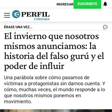
SUSCRIBITE
INGRESAR
Política
Economía
Judiciales
Sociedad
Cultura
Espectáculos
Deportes
Protagonistas
ÉRASE UNA VEZ...
El invierno que nosotros
mismos anunciamos: la
historia del falso gurú y el
poder de influir
Una parábola sobre cómo pasamos de
víctimas a protagonistas sin darnos cuenta. Y
cómo, muchas veces, el mundo responde a lo
que nosotros mismos ponemos en
movimiento.