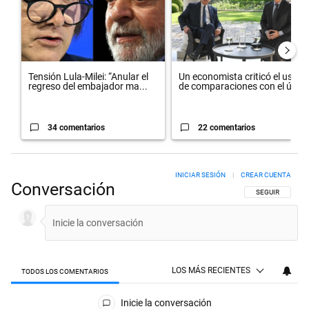
Tensión Lula-Milei: “Anular el
Un economista criticó el uso
regreso del embajador ma...
de comparaciones con el úl...
34 comentarios
22 comentarios
INICIAR SESIÓN
|
CREAR CUENTA
Conversación
SIGA ESTA CON
SEGUIR
LOS MÁS RECIENTES
TODOS LOS COMENTARIOS
Todos los comentarios
Inicie la conversación