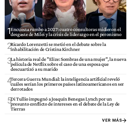
1
Encuesta rumbo a 2027: cuatro consultoras midieron el
desgaste de Milei y la crisis de liderazgo en el peronismo
2
Ricardo Lorenzetti se metió en el debate sobre la
inhabilitación de Cristina Kirchner
3
La historia real de "Elize: Sombras de una mujer", la nueva
película de Netflix sobre el caso de una esposa que
descuartizó a su marido
4
Tercera Guerra Mundial: la inteligencia artificial reveló
cuáles serían los primeros países latinoamericanos en ser
derrotados
5
Di Tullio impugnó a Joaquín Benegas Lynch por un
presunto conflicto de intereses en el debate de la Ley de
Tierras
VER MÁS