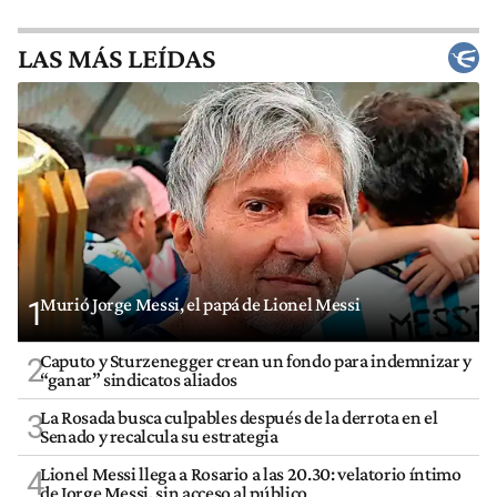
LAS MÁS LEÍDAS
Murió Jorge Messi, el papá de Lionel Messi
1
Caputo y Sturzenegger crean un fondo para indemnizar y
2
“ganar” sindicatos aliados
La Rosada busca culpables después de la derrota en el
3
Senado y recalcula su estrategia
Lionel Messi llega a Rosario a las 20.30: velatorio íntimo
4
de Jorge Messi, sin acceso al público