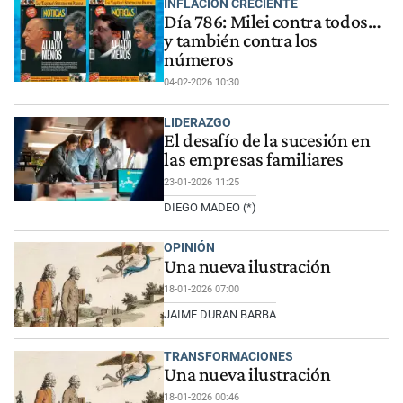
INFLACIÓN CRECIENTE
Día 786: Milei contra todos…
y también contra los
números
04-02-2026 10:30
LIDERAZGO
El desafío de la sucesión en
las empresas familiares
23-01-2026 11:25
DIEGO MADEO (*)
OPINIÓN
Una nueva ilustración
18-01-2026 07:00
JAIME DURAN BARBA
TRANSFORMACIONES
Una nueva ilustración
18-01-2026 00:46