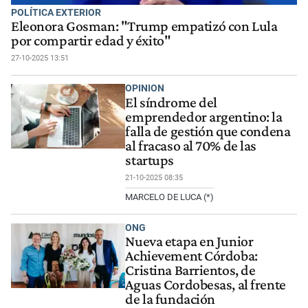
POLÍTICA EXTERIOR
Eleonora Gosman: "Trump empatizó con Lula
por compartir edad y éxito"
27-10-2025 13:51
OPINION
El síndrome del
emprendedor argentino: la
falla de gestión que condena
al fracaso al 70% de las
startups
21-10-2025 08:35
MARCELO DE LUCA (*)
ONG
Nueva etapa en Junior
Achievement Córdoba:
Cristina Barrientos, de
Aguas Cordobesas, al frente
de la fundación