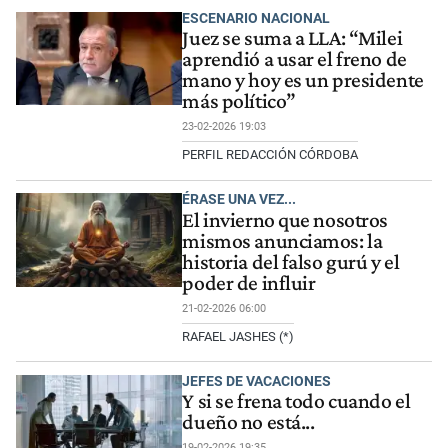
ESCENARIO NACIONAL
Juez se suma a LLA: “Milei
aprendió a usar el freno de
mano y hoy es un presidente
más político”
23-02-2026 19:03
PERFIL REDACCIÓN CÓRDOBA
ÉRASE UNA VEZ...
El invierno que nosotros
mismos anunciamos: la
historia del falso gurú y el
poder de influir
21-02-2026 06:00
RAFAEL JASHES (*)
JEFES DE VACACIONES
Y si se frena todo cuando el
dueño no está...
19-02-2026 19:35