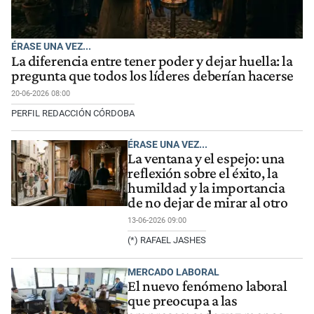
ÉRASE UNA VEZ...
La diferencia entre tener poder y dejar huella: la
pregunta que todos los líderes deberían hacerse
20-06-2026 08:00
PERFIL REDACCIÓN CÓRDOBA
ÉRASE UNA VEZ...
La ventana y el espejo: una
reflexión sobre el éxito, la
humildad y la importancia
de no dejar de mirar al otro
13-06-2026 09:00
(*) RAFAEL JASHES
MERCADO LABORAL
El nuevo fenómeno laboral
que preocupa a las