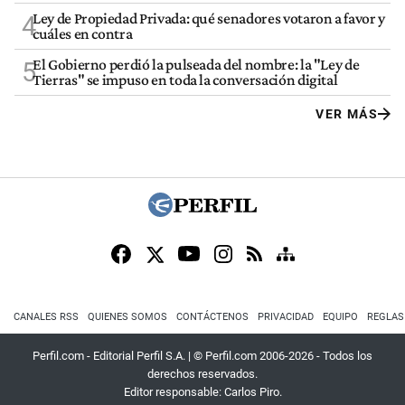
Ley de Propiedad Privada: qué senadores votaron a favor y
4
cuáles en contra
El Gobierno perdió la pulseada del nombre: la "Ley de
5
Tierras" se impuso en toda la conversación digital
VER MÁS
CANALES RSS
QUIENES SOMOS
CONTÁCTENOS
PRIVACIDAD
EQUIPO
REGLAS
Perfil.com - Editorial Perfil S.A.
| © Perfil.com 2006-2026 - Todos los
derechos reservados.
Editor responsable: Carlos Piro.