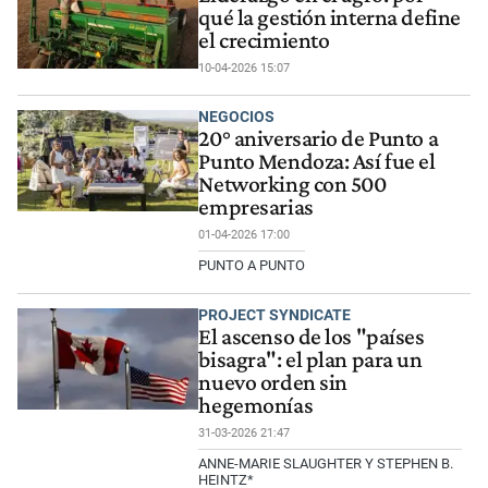
qué la gestión interna define
el crecimiento
10-04-2026 15:07
NEGOCIOS
20° aniversario de Punto a
Punto Mendoza: Así fue el
Networking con 500
empresarias
01-04-2026 17:00
PUNTO A PUNTO
PROJECT SYNDICATE
El ascenso de los "países
bisagra": el plan para un
nuevo orden sin
hegemonías
31-03-2026 21:47
ANNE-MARIE SLAUGHTER Y STEPHEN B.
HEINTZ*