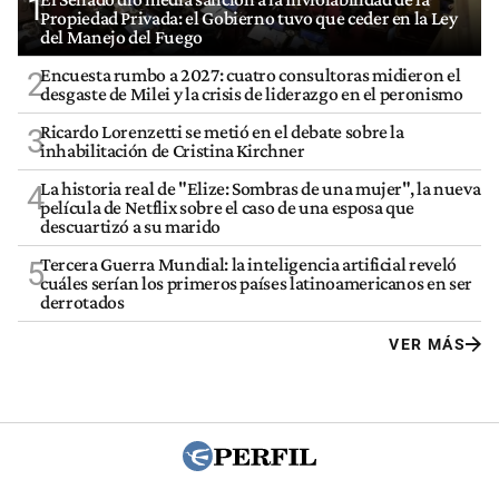
1
Propiedad Privada: el Gobierno tuvo que ceder en la Ley
del Manejo del Fuego
Encuesta rumbo a 2027: cuatro consultoras midieron el
2
desgaste de Milei y la crisis de liderazgo en el peronismo
Ricardo Lorenzetti se metió en el debate sobre la
3
inhabilitación de Cristina Kirchner
La historia real de "Elize: Sombras de una mujer", la nueva
4
película de Netflix sobre el caso de una esposa que
descuartizó a su marido
Tercera Guerra Mundial: la inteligencia artificial reveló
5
cuáles serían los primeros países latinoamericanos en ser
derrotados
VER MÁS