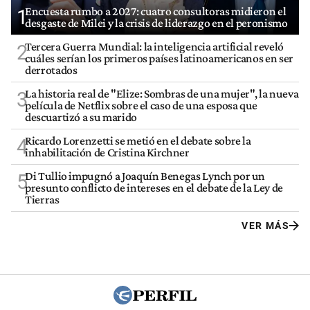
Encuesta rumbo a 2027: cuatro consultoras midieron el
1
desgaste de Milei y la crisis de liderazgo en el peronismo
Tercera Guerra Mundial: la inteligencia artificial reveló
2
cuáles serían los primeros países latinoamericanos en ser
derrotados
La historia real de "Elize: Sombras de una mujer", la nueva
3
película de Netflix sobre el caso de una esposa que
descuartizó a su marido
Ricardo Lorenzetti se metió en el debate sobre la
4
inhabilitación de Cristina Kirchner
Di Tullio impugnó a Joaquín Benegas Lynch por un
5
presunto conflicto de intereses en el debate de la Ley de
Tierras
VER MÁS