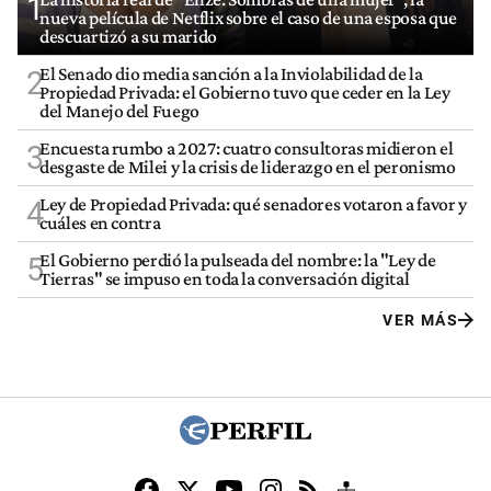
1
nueva película de Netflix sobre el caso de una esposa que
descuartizó a su marido
El Senado dio media sanción a la Inviolabilidad de la
2
Propiedad Privada: el Gobierno tuvo que ceder en la Ley
del Manejo del Fuego
Encuesta rumbo a 2027: cuatro consultoras midieron el
3
desgaste de Milei y la crisis de liderazgo en el peronismo
Ley de Propiedad Privada: qué senadores votaron a favor y
4
cuáles en contra
El Gobierno perdió la pulseada del nombre: la "Ley de
5
Tierras" se impuso en toda la conversación digital
VER MÁS