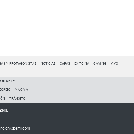
SAS Y PROTAGONISTAS
NOTICIAS
CARAS
EXITOINA
GAMING
VIVO
ORIZONTE
ECREIO
MAXIMA
IÓN
TRÁNSITO
ados.
encion@perfil.com