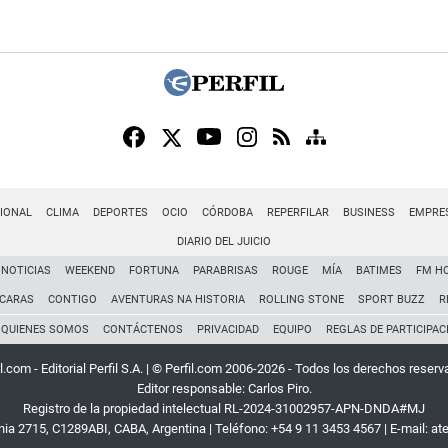
IONAL
CLIMA
DEPORTES
OCIO
CÓRDOBA
REPERFILAR
BUSINESS
EMPRE
DIARIO DEL JUICIO
NOTICIAS
WEEKEND
FORTUNA
PARABRISAS
ROUGE
MÍA
BATIMES
FM H
CARAS
CONTIGO
AVENTURAS NA HISTORIA
ROLLING STONE
SPORT BUZZ
R
QUIENES SOMOS
CONTÁCTENOS
PRIVACIDAD
EQUIPO
REGLAS DE PARTICIPAC
l.com - Editorial Perfil S.A.
| © Perfil.com 2006-2026 - Todos los derechos reserv
Editor responsable: Carlos Piro.
Registro de la propiedad intelectual RL-2024-31002957-APN-DNDA#MJ
rnia 2715
,
C1289ABI
,
CABA, Argentina
| Teléfono:
+54 9 11 3453 4567
| E-mail:
at