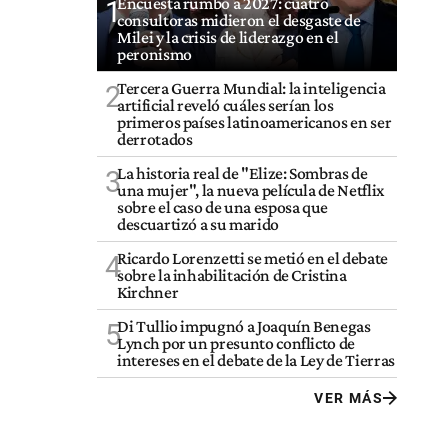
Encuesta rumbo a 2027: cuatro
1
consultoras midieron el desgaste de
Milei y la crisis de liderazgo en el
peronismo
Tercera Guerra Mundial: la inteligencia
2
artificial reveló cuáles serían los
primeros países latinoamericanos en ser
derrotados
La historia real de "Elize: Sombras de
3
una mujer", la nueva película de Netflix
sobre el caso de una esposa que
descuartizó a su marido
Ricardo Lorenzetti se metió en el debate
4
sobre la inhabilitación de Cristina
Kirchner
Di Tullio impugnó a Joaquín Benegas
5
Lynch por un presunto conflicto de
intereses en el debate de la Ley de Tierras
VER MÁS