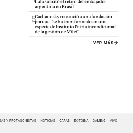
Lula solicitó el retiro del embajador
argentino en Brasil
Cachanosky renunció a una fundación
5
porque "se ha transformado en una
especie de Instituto Patria incondicional
de la gestión de Milei"
VER MÁS
SAS Y PROTAGONISTAS
NOTICIAS
CARAS
EXITOINA
GAMING
VIVO