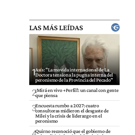
LAS MÁS LEÍDAS
Asís: "La movida internacional de La
1
Doctora tensiona la pugna interna del
peronismo de la Provincia del Pecado"
¡Mirá en vivo +Perfil!: un canal con gente
2
que piensa
Encuesta rumbo a 2027: cuatro
3
consultoras midieron el desgaste de
Milei y la crisis de liderazgo en el
peronismo
Quirno reconoció que el gobierno de
4