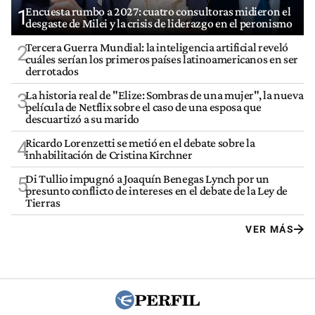
Encuesta rumbo a 2027: cuatro consultoras midieron el
1
desgaste de Milei y la crisis de liderazgo en el peronismo
Tercera Guerra Mundial: la inteligencia artificial reveló
2
cuáles serían los primeros países latinoamericanos en ser
derrotados
La historia real de "Elize: Sombras de una mujer", la nueva
3
película de Netflix sobre el caso de una esposa que
descuartizó a su marido
Ricardo Lorenzetti se metió en el debate sobre la
4
inhabilitación de Cristina Kirchner
Di Tullio impugnó a Joaquín Benegas Lynch por un
5
presunto conflicto de intereses en el debate de la Ley de
Tierras
VER MÁS