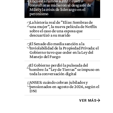
Encuesta rumbo a 2027: cuatro
1
consultoras midieron el desgaste de
Milei y la crisis de liderazgo en el
peronismo
La historia real de "Elize: Sombras de
2
una mujer", la nueva película de Netflix
sobre el caso de una esposa que
descuartizó a su marido
El Senado dio media sanción a la
3
Inviolabilidad de la Propiedad Privada: el
Gobierno tuvo que ceder en la Ley del
Manejo del Fuego
El Gobierno perdió la pulseada del
4
nombre: la "Ley de Tierras" se impuso en
toda la conversación digital
ANSES: cuándo cobran jubilados y
5
pensionados en agosto de 2026, según el
DNI
VER MÁS