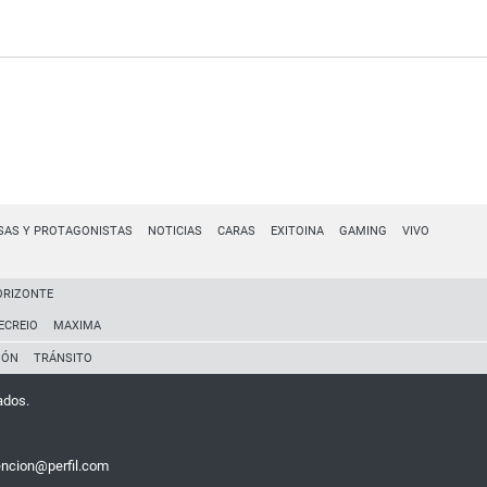
SAS Y PROTAGONISTAS
NOTICIAS
CARAS
EXITOINA
GAMING
VIVO
ORIZONTE
ECREIO
MAXIMA
IÓN
TRÁNSITO
ados.
encion@perfil.com