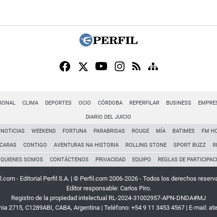
IONAL
CLIMA
DEPORTES
OCIO
CÓRDOBA
REPERFILAR
BUSINESS
EMPRE
DIARIO DEL JUICIO
NOTICIAS
WEEKEND
FORTUNA
PARABRISAS
ROUGE
MÍA
BATIMES
FM H
CARAS
CONTIGO
AVENTURAS NA HISTORIA
ROLLING STONE
SPORT BUZZ
R
QUIENES SOMOS
CONTÁCTENOS
PRIVACIDAD
EQUIPO
REGLAS DE PARTICIPAC
l.com - Editorial Perfil S.A.
| © Perfil.com 2006-2026 - Todos los derechos reserv
Editor responsable: Carlos Piro.
Registro de la propiedad intelectual RL-2024-31002957-APN-DNDA#MJ
rnia 2715
,
C1289ABI
,
CABA, Argentina
| Teléfono:
+54 9 11 3453 4567
| E-mail:
at