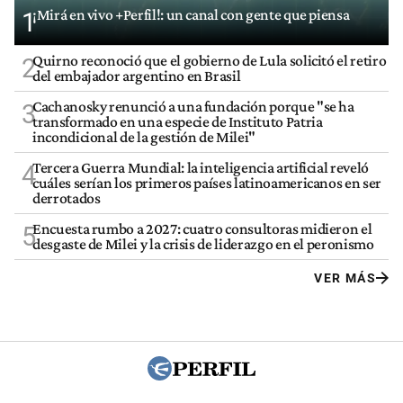
¡Mirá en vivo +Perfil!: un canal con gente que piensa
1
Quirno reconoció que el gobierno de Lula solicitó el retiro
2
del embajador argentino en Brasil
Cachanosky renunció a una fundación porque "se ha
3
transformado en una especie de Instituto Patria
incondicional de la gestión de Milei"
Tercera Guerra Mundial: la inteligencia artificial reveló
4
cuáles serían los primeros países latinoamericanos en ser
derrotados
Encuesta rumbo a 2027: cuatro consultoras midieron el
5
desgaste de Milei y la crisis de liderazgo en el peronismo
VER MÁS