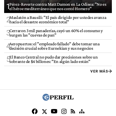
Pérez-Reverte contra Matt Damon en La Odisea: "No es
1
el héroe mediterráneo que nos contó Homero"
Maslatón a Bausili: "El país dirigido por ustedes avanza
2
hacia el desastre económico total"
Cerraron 3 mil panaderías, cayó un 60% el consumo y
3
surgen las "cuevas de pan"
Aeropuertos: el "empleado fallado" debe tomar una
4
decisión crucial sobre Eurnekian y sus negocios
El Banco Central no pudo dar precisiones sobre un
5
sobrante de $4 billones: "En algún lado están"
VER MÁS