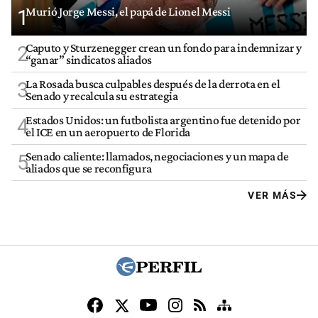
Murió Jorge Messi, el papá de Lionel Messi
1
Caputo y Sturzenegger crean un fondo para indemnizar y
2
“ganar” sindicatos aliados
La Rosada busca culpables después de la derrota en el
3
Senado y recalcula su estrategia
Estados Unidos: un futbolista argentino fue detenido por
4
el ICE en un aeropuerto de Florida
Senado caliente: llamados, negociaciones y un mapa de
5
aliados que se reconfigura
VER MÁS