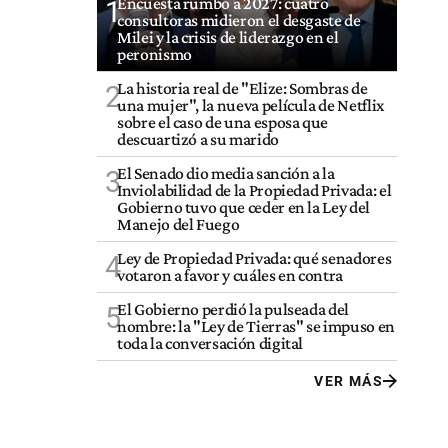
Encuesta rumbo a 2027: cuatro
1
consultoras midieron el desgaste de
Milei y la crisis de liderazgo en el
peronismo
La historia real de "Elize: Sombras de
2
una mujer", la nueva película de Netflix
sobre el caso de una esposa que
descuartizó a su marido
El Senado dio media sanción a la
3
Inviolabilidad de la Propiedad Privada: el
Gobierno tuvo que ceder en la Ley del
Manejo del Fuego
Ley de Propiedad Privada: qué senadores
4
votaron a favor y cuáles en contra
El Gobierno perdió la pulseada del
5
nombre: la "Ley de Tierras" se impuso en
toda la conversación digital
VER MÁS