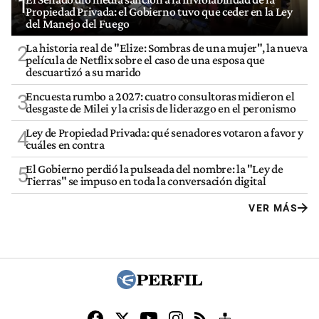
1
Propiedad Privada: el Gobierno tuvo que ceder en la Ley
del Manejo del Fuego
La historia real de "Elize: Sombras de una mujer", la nueva
2
película de Netflix sobre el caso de una esposa que
descuartizó a su marido
Encuesta rumbo a 2027: cuatro consultoras midieron el
3
desgaste de Milei y la crisis de liderazgo en el peronismo
Ley de Propiedad Privada: qué senadores votaron a favor y
4
cuáles en contra
El Gobierno perdió la pulseada del nombre: la "Ley de
5
Tierras" se impuso en toda la conversación digital
VER MÁS