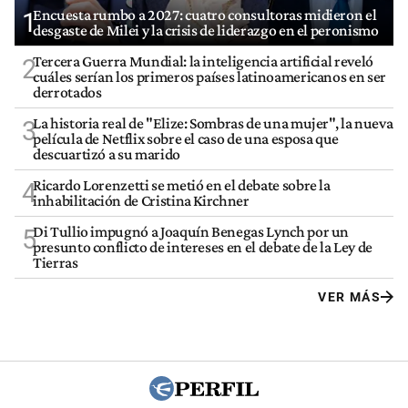
Encuesta rumbo a 2027: cuatro consultoras midieron el
1
desgaste de Milei y la crisis de liderazgo en el peronismo
Tercera Guerra Mundial: la inteligencia artificial reveló
2
cuáles serían los primeros países latinoamericanos en ser
derrotados
La historia real de "Elize: Sombras de una mujer", la nueva
3
película de Netflix sobre el caso de una esposa que
descuartizó a su marido
Ricardo Lorenzetti se metió en el debate sobre la
4
inhabilitación de Cristina Kirchner
Di Tullio impugnó a Joaquín Benegas Lynch por un
5
presunto conflicto de intereses en el debate de la Ley de
Tierras
VER MÁS