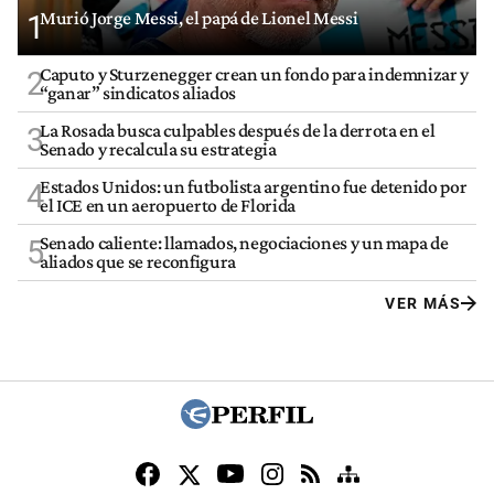
Murió Jorge Messi, el papá de Lionel Messi
1
Caputo y Sturzenegger crean un fondo para indemnizar y
2
“ganar” sindicatos aliados
La Rosada busca culpables después de la derrota en el
3
Senado y recalcula su estrategia
Estados Unidos: un futbolista argentino fue detenido por
4
el ICE en un aeropuerto de Florida
Senado caliente: llamados, negociaciones y un mapa de
5
aliados que se reconfigura
VER MÁS