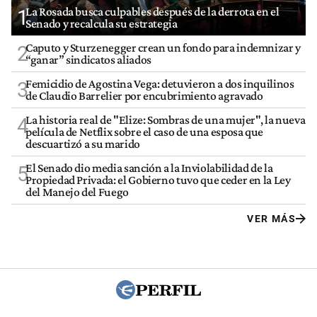
La Rosada busca culpables después de la derrota en el
1
Senado y recalcula su estrategia
Caputo y Sturzenegger crean un fondo para indemnizar y
2
“ganar” sindicatos aliados
Femicidio de Agostina Vega: detuvieron a dos inquilinos
3
de Claudio Barrelier por encubrimiento agravado
La historia real de "Elize: Sombras de una mujer", la nueva
4
película de Netflix sobre el caso de una esposa que
descuartizó a su marido
El Senado dio media sanción a la Inviolabilidad de la
5
Propiedad Privada: el Gobierno tuvo que ceder en la Ley
del Manejo del Fuego
VER MÁS