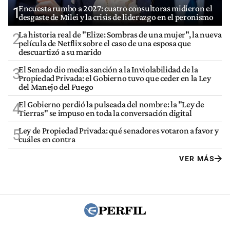
Encuesta rumbo a 2027: cuatro consultoras midieron el
1
desgaste de Milei y la crisis de liderazgo en el peronismo
La historia real de "Elize: Sombras de una mujer", la nueva
2
película de Netflix sobre el caso de una esposa que
descuartizó a su marido
El Senado dio media sanción a la Inviolabilidad de la
3
Propiedad Privada: el Gobierno tuvo que ceder en la Ley
del Manejo del Fuego
El Gobierno perdió la pulseada del nombre: la "Ley de
4
Tierras" se impuso en toda la conversación digital
Ley de Propiedad Privada: qué senadores votaron a favor y
5
cuáles en contra
VER MÁS