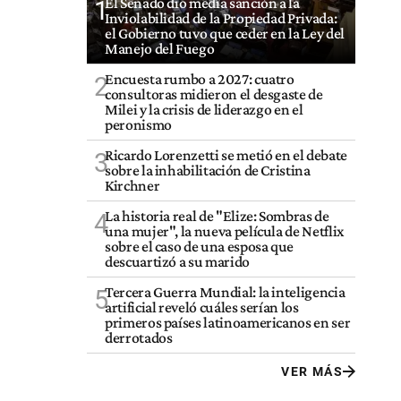
El Senado dio media sanción a la
1
Inviolabilidad de la Propiedad Privada:
el Gobierno tuvo que ceder en la Ley del
Manejo del Fuego
Encuesta rumbo a 2027: cuatro
2
consultoras midieron el desgaste de
Milei y la crisis de liderazgo en el
peronismo
Ricardo Lorenzetti se metió en el debate
3
sobre la inhabilitación de Cristina
Kirchner
La historia real de "Elize: Sombras de
4
una mujer", la nueva película de Netflix
sobre el caso de una esposa que
descuartizó a su marido
Tercera Guerra Mundial: la inteligencia
5
artificial reveló cuáles serían los
primeros países latinoamericanos en ser
derrotados
VER MÁS