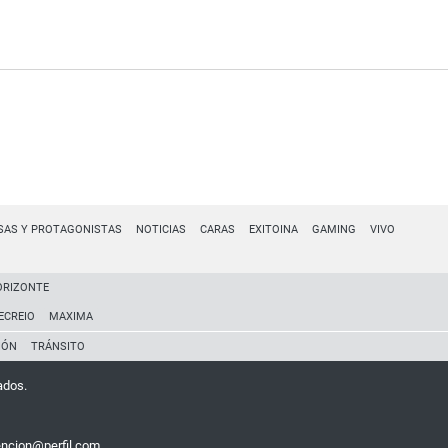
SAS Y PROTAGONISTAS
NOTICIAS
CARAS
EXITOINA
GAMING
VIVO
ORIZONTE
ECREIO
MAXIMA
IÓN
TRÁNSITO
ados.
encion@perfil.com