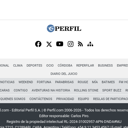
IONAL
CLIMA
DEPORTES
OCIO
CÓRDOBA
REPERFILAR
BUSINESS
EMPRE
DIARIO DEL JUICIO
NOTICIAS
WEEKEND
FORTUNA
PARABRISAS
ROUGE
MÍA
BATIMES
FM H
CARAS
CONTIGO
AVENTURAS NA HISTORIA
ROLLING STONE
SPORT BUZZ
R
QUIENES SOMOS
CONTÁCTENOS
PRIVACIDAD
EQUIPO
REGLAS DE PARTICIPAC
l.com - Editorial Perfil S.A.
| © Perfil.com 2006-2026 - Todos los derechos reserv
Editor responsable: Carlos Piro.
Registro de la propiedad intelectual RL-2024-31002957-APN-DNDA#MJ
rnia 2715
,
C1289ABI
,
CABA, Argentina
| Teléfono:
+54 9 11 3453 4567
| E-mail:
at