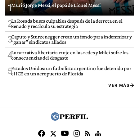
Murió Jorge Messi, el papá de Lionel Messi
1
La Rosada busca culpables después de la derrota en el
2
Senado y recalcula su estrategia
Caputo y Sturzenegger crean un fondo para indemnizar y
3
“ganar” sindicatos aliados
La narrativa libertaria cruje en las redes y Milei sufre las
4
consecuencias del desgaste
Estados Unidos: un futbolista argentino fue detenido por
5
el ICE en un aeropuerto de Florida
VER MÁS