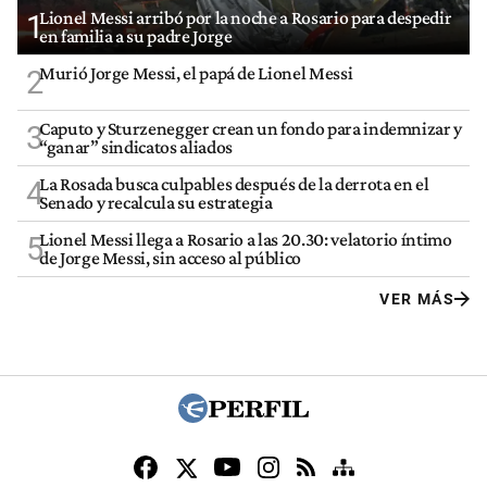
Lionel Messi arribó por la noche a Rosario para despedir
1
en familia a su padre Jorge
Murió Jorge Messi, el papá de Lionel Messi
2
Caputo y Sturzenegger crean un fondo para indemnizar y
3
“ganar” sindicatos aliados
La Rosada busca culpables después de la derrota en el
4
Senado y recalcula su estrategia
Lionel Messi llega a Rosario a las 20.30: velatorio íntimo
5
de Jorge Messi, sin acceso al público
VER MÁS