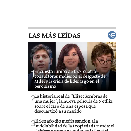
LAS MÁS LEÍDAS
Encuesta rumbo a 2027: cuatro
1
consultoras midieron el desgaste de
Milei y la crisis de liderazgo en el
peronismo
La historia real de "Elize: Sombras de
2
una mujer", la nueva película de Netflix
sobre el caso de una esposa que
descuartizó a su marido
El Senado dio media sanción a la
3
Inviolabilidad de la Propiedad Privada: el
Gobierno tuvo que ceder en la Ley del