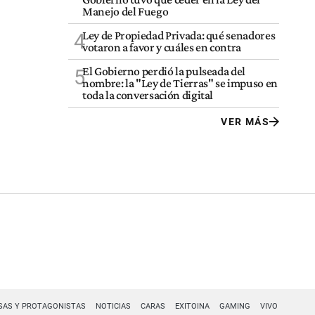
Manejo del Fuego
Ley de Propiedad Privada: qué senadores
4
votaron a favor y cuáles en contra
El Gobierno perdió la pulseada del
5
nombre: la "Ley de Tierras" se impuso en
toda la conversación digital
VER MÁS
SAS Y PROTAGONISTAS
NOTICIAS
CARAS
EXITOINA
GAMING
VIVO