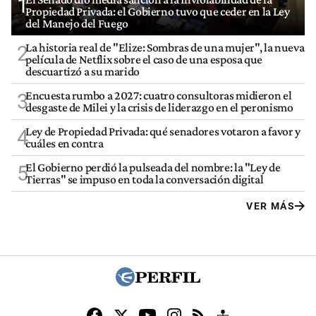
1
Propiedad Privada: el Gobierno tuvo que ceder en la Ley
del Manejo del Fuego
La historia real de "Elize: Sombras de una mujer", la nueva
2
película de Netflix sobre el caso de una esposa que
descuartizó a su marido
Encuesta rumbo a 2027: cuatro consultoras midieron el
3
desgaste de Milei y la crisis de liderazgo en el peronismo
Ley de Propiedad Privada: qué senadores votaron a favor y
4
cuáles en contra
El Gobierno perdió la pulseada del nombre: la "Ley de
5
Tierras" se impuso en toda la conversación digital
VER MÁS