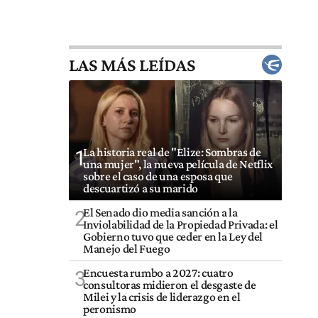
LAS MÁS LEÍDAS
La historia real de "Elize: Sombras de
1
una mujer", la nueva película de Netflix
sobre el caso de una esposa que
descuartizó a su marido
El Senado dio media sanción a la
2
Inviolabilidad de la Propiedad Privada: el
Gobierno tuvo que ceder en la Ley del
Manejo del Fuego
Encuesta rumbo a 2027: cuatro
3
consultoras midieron el desgaste de
Milei y la crisis de liderazgo en el
peronismo