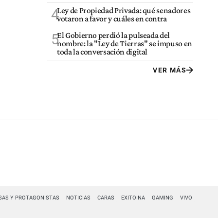
Ley de Propiedad Privada: qué senadores
4
votaron a favor y cuáles en contra
El Gobierno perdió la pulseada del
5
nombre: la "Ley de Tierras" se impuso en
toda la conversación digital
VER MÁS
SAS Y PROTAGONISTAS
NOTICIAS
CARAS
EXITOINA
GAMING
VIVO