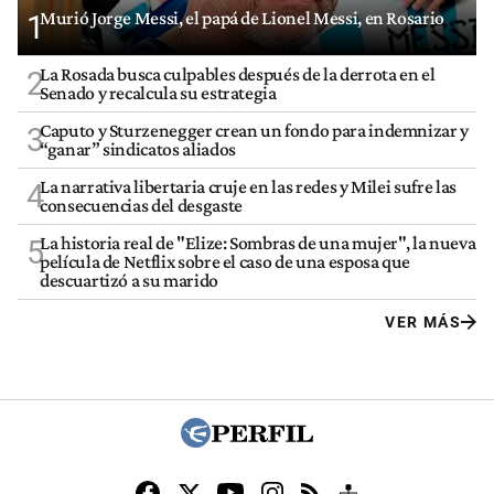
Murió Jorge Messi, el papá de Lionel Messi, en Rosario
1
La Rosada busca culpables después de la derrota en el
2
Senado y recalcula su estrategia
Caputo y Sturzenegger crean un fondo para indemnizar y
3
“ganar” sindicatos aliados
La narrativa libertaria cruje en las redes y Milei sufre las
4
consecuencias del desgaste
La historia real de "Elize: Sombras de una mujer", la nueva
5
película de Netflix sobre el caso de una esposa que
descuartizó a su marido
VER MÁS