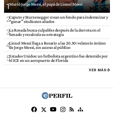
Murió Jorge Messi, el papá de Lionel Messi
1
Caputo y Sturzenegger crean un fondo para indemnizar y
2
“ganar” sindicatos aliados
La Rosada busca culpables después de la derrota en el
3
Senado y recalcula su estrategia
Lionel Messi llega a Rosario a las 20.30: velatorio íntimo
4
de Jorge Messi, sin acceso al público
Estados Unidos: un futbolista argentino fue detenido por
5
el ICE en un aeropuerto de Florida
VER MÁS