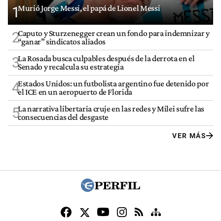
Murió Jorge Messi, el papá de Lionel Messi
1
Caputo y Sturzenegger crean un fondo para indemnizar y
2
“ganar” sindicatos aliados
La Rosada busca culpables después de la derrota en el
3
Senado y recalcula su estrategia
Estados Unidos: un futbolista argentino fue detenido por
4
el ICE en un aeropuerto de Florida
La narrativa libertaria cruje en las redes y Milei sufre las
5
consecuencias del desgaste
VER MÁS