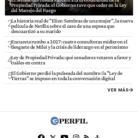
1
Propiedad Privada: el Gobierno tuvo que ceder en la Ley
del Manejo del Fuego
La historia real de "Elize: Sombras de una mujer", la nueva
2
película de Netflix sobre el caso de una esposa que
descuartizó a su marido
Encuesta rumbo a 2027: cuatro consultoras midieron el
3
desgaste de Milei y la crisis de liderazgo en el peronismo
Ley de Propiedad Privada: qué senadores votaron a favor y
4
cuáles en contra
El Gobierno perdió la pulseada del nombre: la "Ley de
5
Tierras" se impuso en toda la conversación digital
VER MÁS