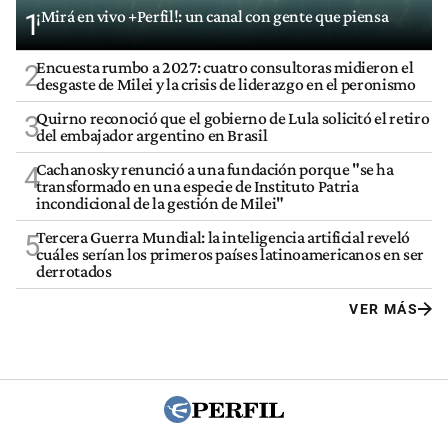
¡Mirá en vivo +Perfil!: un canal con gente que piensa
1
Encuesta rumbo a 2027: cuatro consultoras midieron el
2
desgaste de Milei y la crisis de liderazgo en el peronismo
Quirno reconoció que el gobierno de Lula solicitó el retiro
3
del embajador argentino en Brasil
Cachanosky renunció a una fundación porque "se ha
4
transformado en una especie de Instituto Patria
incondicional de la gestión de Milei"
Tercera Guerra Mundial: la inteligencia artificial reveló
5
cuáles serían los primeros países latinoamericanos en ser
derrotados
VER MÁS