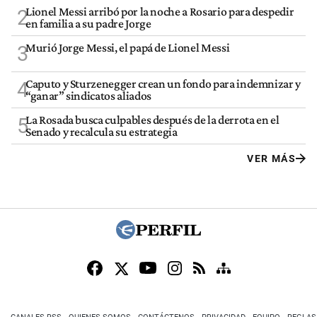
Lionel Messi arribó por la noche a Rosario para despedir
2
en familia a su padre Jorge
Murió Jorge Messi, el papá de Lionel Messi
3
Caputo y Sturzenegger crean un fondo para indemnizar y
4
“ganar” sindicatos aliados
La Rosada busca culpables después de la derrota en el
5
Senado y recalcula su estrategia
VER MÁS