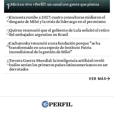
¡Mirá en vivo +Perfil!: un canal con gente que piensa
1
Encuesta rumbo a 2027: cuatro consultoras midieron el
2
desgaste de Milei y la crisis de liderazgo en el peronismo
Quirno reconoció que el gobierno de Lula solicitó el retiro
3
del embajador argentino en Brasil
Cachanosky renunció a una fundación porque "se ha
4
transformado en una especie de Instituto Patria
incondicional de la gestión de Milei"
Tercera Guerra Mundial: la inteligencia artificial reveló
5
cuáles serían los primeros países latinoamericanos en ser
derrotados
VER MÁS