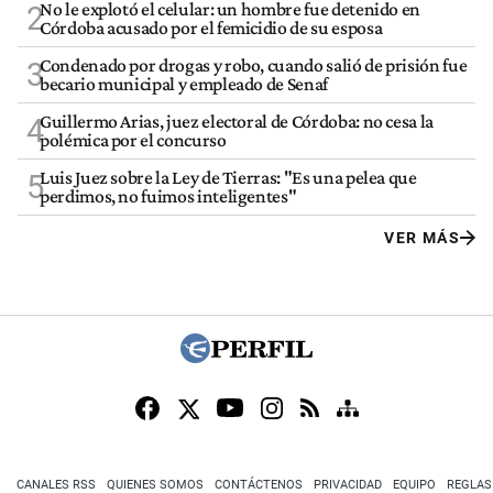
No le explotó el celular: un hombre fue detenido en
2
Córdoba acusado por el femicidio de su esposa
Condenado por drogas y robo, cuando salió de prisión fue
3
becario municipal y empleado de Senaf
Guillermo Arias, juez electoral de Córdoba: no cesa la
4
polémica por el concurso
Luis Juez sobre la Ley de Tierras: "Es una pelea que
5
perdimos, no fuimos inteligentes"
VER MÁS
CANALES RSS
QUIENES SOMOS
CONTÁCTENOS
PRIVACIDAD
EQUIPO
REGLAS