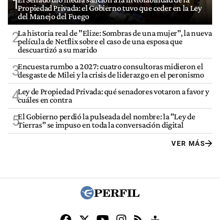
1
Propiedad Privada: el Gobierno tuvo que ceder en la Ley
del Manejo del Fuego
La historia real de "Elize: Sombras de una mujer", la nueva
2
película de Netflix sobre el caso de una esposa que
descuartizó a su marido
Encuesta rumbo a 2027: cuatro consultoras midieron el
3
desgaste de Milei y la crisis de liderazgo en el peronismo
Ley de Propiedad Privada: qué senadores votaron a favor y
4
cuáles en contra
El Gobierno perdió la pulseada del nombre: la "Ley de
5
Tierras" se impuso en toda la conversación digital
VER MÁS