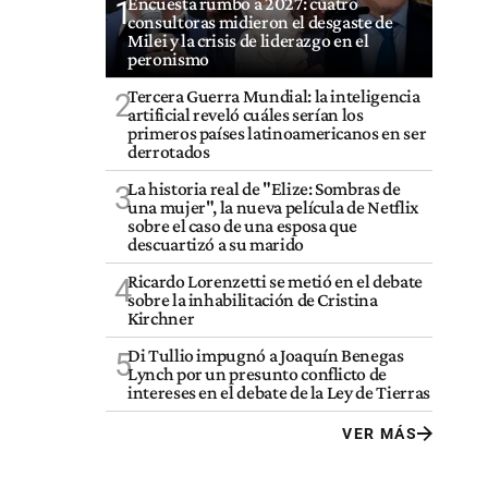
Encuesta rumbo a 2027: cuatro
1
consultoras midieron el desgaste de
Milei y la crisis de liderazgo en el
peronismo
Tercera Guerra Mundial: la inteligencia
2
artificial reveló cuáles serían los
primeros países latinoamericanos en ser
derrotados
La historia real de "Elize: Sombras de
3
una mujer", la nueva película de Netflix
sobre el caso de una esposa que
descuartizó a su marido
Ricardo Lorenzetti se metió en el debate
4
sobre la inhabilitación de Cristina
Kirchner
Di Tullio impugnó a Joaquín Benegas
5
Lynch por un presunto conflicto de
intereses en el debate de la Ley de Tierras
VER MÁS