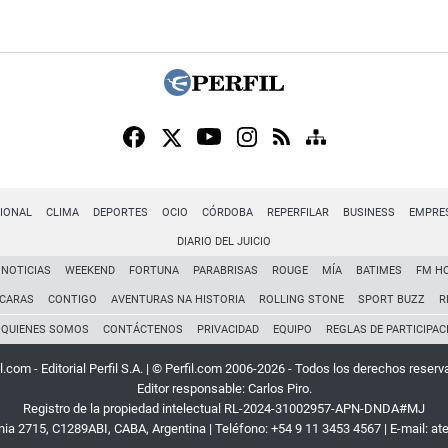
IONAL
CLIMA
DEPORTES
OCIO
CÓRDOBA
REPERFILAR
BUSINESS
EMPRE
DIARIO DEL JUICIO
NOTICIAS
WEEKEND
FORTUNA
PARABRISAS
ROUGE
MÍA
BATIMES
FM H
CARAS
CONTIGO
AVENTURAS NA HISTORIA
ROLLING STONE
SPORT BUZZ
R
QUIENES SOMOS
CONTÁCTENOS
PRIVACIDAD
EQUIPO
REGLAS DE PARTICIPAC
l.com - Editorial Perfil S.A.
| © Perfil.com 2006-2026 - Todos los derechos reserv
Editor responsable: Carlos Piro.
Registro de la propiedad intelectual RL-2024-31002957-APN-DNDA#MJ
rnia 2715
,
C1289ABI
,
CABA, Argentina
| Teléfono:
+54 9 11 3453 4567
| E-mail:
at